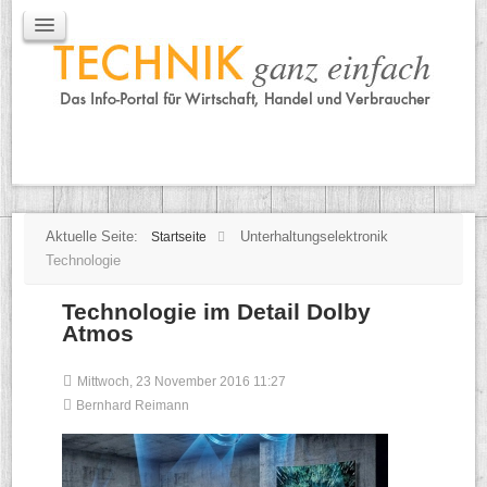
IT / Mobile
Mobile
IT
TK
Tipps
Praxischeck
Aktuelle Seite:
Unterhaltungselektronik
Startseite
Technologie
Technologie im Detail Dolby
Atmos
Mittwoch, 23 November 2016 11:27
Bernhard Reimann