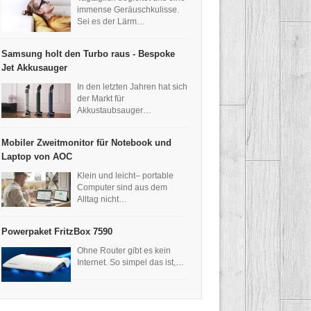
immense Geräuschkulisse.
Sei es der Lärm…
Samsung holt den Turbo raus - Bespoke
Jet Akkusauger
In den letzten Jahren hat sich
der Markt für
Akkustaubsauger…
Mobiler Zweitmonitor für Notebook und
Laptop von AOC
Klein und leicht– portable
Computer sind aus dem
Alltag nicht…
Powerpaket FritzBox 7590
Ohne Router gibt es kein
Internet. So simpel das ist,…