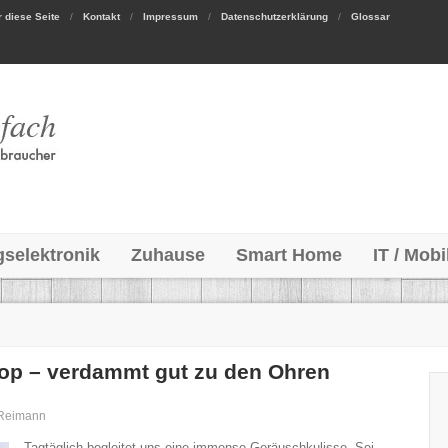
 diese Seite
Kontakt
Impressum
Datenschutzerklärung
Glossar
gselektronik
Zuhause
Smart Home
IT / Mobi
oop – verdammt gut zu den Ohren
 Reimann
Tagtäglich begleitet uns eine immense Geräuschkulisse. Sei