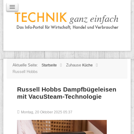
IT / Mobile
Mobile
IT
TK
Tipps
Praxischeck
Aktuelle Seite:
Zuhause
Startseite
Küche
Russell Hobbs
Russell Hobbs Dampfbügeleisen
mit VacuSteam-Technologie
Montag, 20 Oktober 2025 05:37