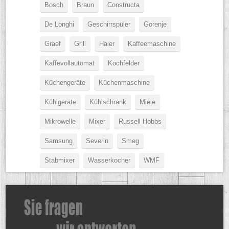
Bosch
Braun
Constructa
De Longhi
Geschirrspüler
Gorenje
Graef
Grill
Haier
Kaffeemaschine
Kaffevollautomat
Kochfelder
Küchengeräte
Küchenmaschine
Kühlgeräte
Kühlschrank
Miele
Mikrowelle
Mixer
Russell Hobbs
Samsung
Severin
Smeg
Stabmixer
Wasserkocher
WMF