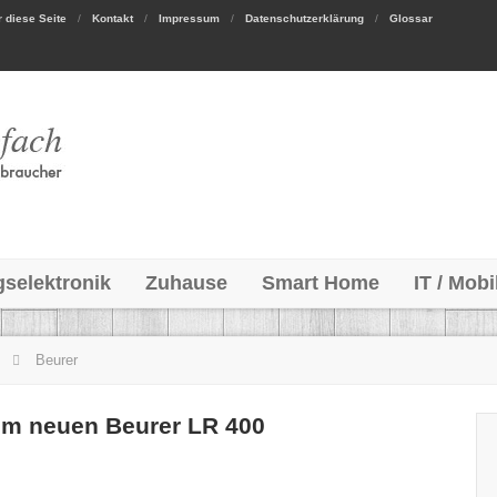
 diese Seite
Kontakt
Impressum
Datenschutzerklärung
Glossar
gselektronik
Zuhause
Smart Home
IT / Mobi
Beurer
n
m neuen Beurer LR 400