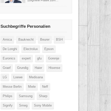
Zbigniew Platek zum…
Suchbegriffe Personalien
Amica
Bauknecht
Beurer
BSH
De Longhi
Electrolux
Epson
Euronics
expert
gfu
Gorenje
Graef
Grundig
Haier
Hisense
LG
Loewe
Medisana
Messe Berlin
Miele
Neff
Philips
Samsung
Sharp
Signify
Smeg
Sony Mobile