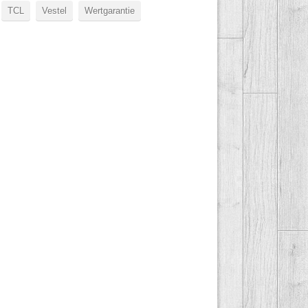
TCL
Vestel
Wertgarantie