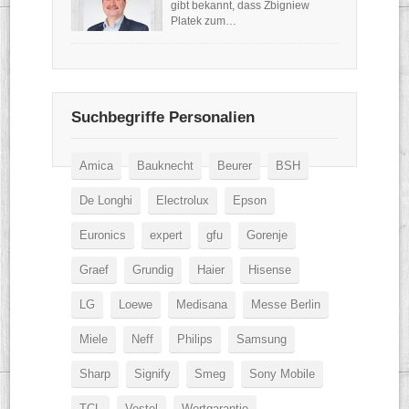
gibt bekannt, dass Zbigniew
Platek zum…
Suchbegriffe Personalien
Amica
Bauknecht
Beurer
BSH
De Longhi
Electrolux
Epson
Euronics
expert
gfu
Gorenje
Graef
Grundig
Haier
Hisense
LG
Loewe
Medisana
Messe Berlin
Miele
Neff
Philips
Samsung
Sharp
Signify
Smeg
Sony Mobile
TCL
Vestel
Wertgarantie