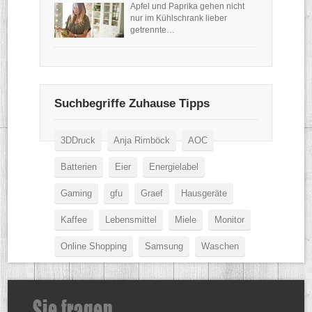
Apfel und Paprika gehen nicht
nur im Kühlschrank lieber
getrennte…
Suchbegriffe Zuhause Tipps
3DDruck
Anja Rimböck
AOC
Batterien
Eier
Energielabel
Gaming
gfu
Graef
Hausgeräte
Kaffee
Lebensmittel
Miele
Monitor
Online Shopping
Samsung
Waschen