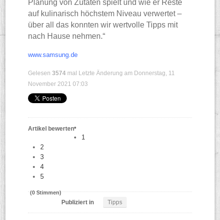
Planung von Zutaten spielt und wie er Reste
auf kulinarisch höchstem Niveau verwertet –
über all das konnten wir wertvolle Tipps mit
nach Hause nehmen.“
www.samsung.de
Gelesen
3574
mal
Letzte Änderung am Donnerstag, 11
November 2021 07:03
Artikel bewerten
1
2
3
4
5
(0 Stimmen)
Publiziert in
Tipps