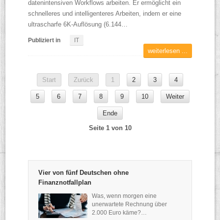
datenintensiven Workflows arbeiten. Er ermöglicht ein
schnelleres und intelligenteres Arbeiten, indem er eine
ultrascharfe 6K-Auflösung (6.144…
Publiziert in
IT
weiterlesen ...
Start
Zurück
1
2
3
4
5
6
7
8
9
10
Weiter
Ende
Seite 1 von 10
Vier von fünf Deutschen ohne
Finanznotfallplan
Was, wenn morgen eine
unerwartete Rechnung über
2.000 Euro käme?…