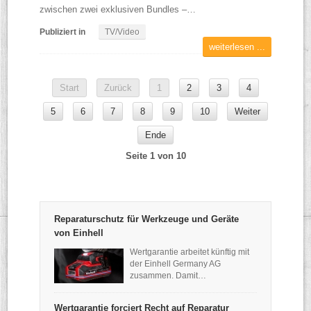
zwischen zwei exklusiven Bundles –…
Publiziert in
TV/Video
weiterlesen ...
Start
Zurück
1
2
3
4
5
6
7
8
9
10
Weiter
Ende
Seite 1 von 10
Reparaturschutz für Werkzeuge und Geräte
von Einhell
Wertgarantie arbeitet künftig mit
der Einhell Germany AG
zusammen. Damit…
Wertgarantie forciert Recht auf Reparatur