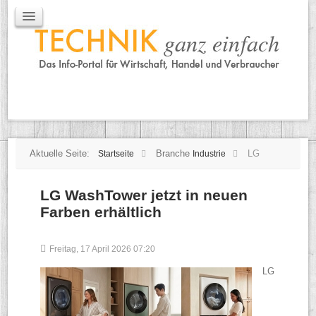
IT / Mobile
Mobile
IT
TK
Tipps
Praxischeck
Aktuelle Seite:
Branche
LG
Startseite
Industrie
LG WashTower jetzt in neuen
Farben erhältlich
Freitag, 17 April 2026 07:20
LG