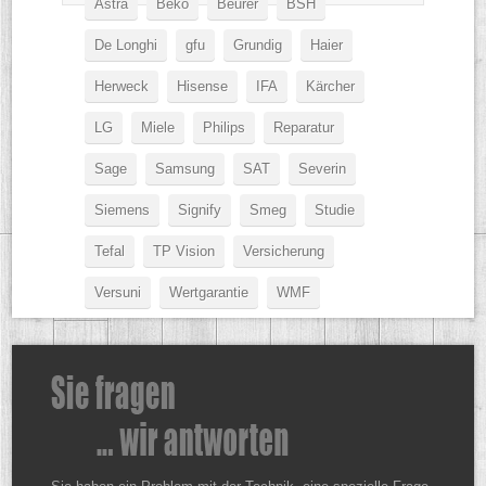
Astra
Beko
Beurer
BSH
De Longhi
gfu
Grundig
Haier
Herweck
Hisense
IFA
Kärcher
LG
Miele
Philips
Reparatur
Sage
Samsung
SAT
Severin
Siemens
Signify
Smeg
Studie
Tefal
TP Vision
Versicherung
Versuni
Wertgarantie
WMF