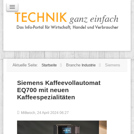
IT / Mobile
Mobile
IT
TK
Tipps
Praxischeck
Aktuelle Seite:
Branche
Siemens
Startseite
Industrie
Siemens Kaffeevollautomat
EQ700 mit neuen
Kaffeespezialitäten
Mittwoch, 24 April 2024 06:27