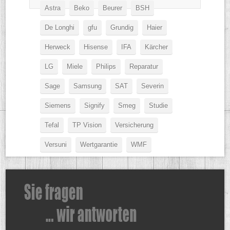
Astra
Beko
Beurer
BSH
De Longhi
gfu
Grundig
Haier
Herweck
Hisense
IFA
Kärcher
LG
Miele
Philips
Reparatur
Sage
Samsung
SAT
Severin
Siemens
Signify
Smeg
Studie
Tefal
TP Vision
Versicherung
Versuni
Wertgarantie
WMF