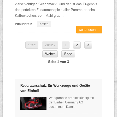
vielschichtigen Geschmack. Und der ist das Er-gebnis
des perfekten Zusammenspiels aller Parameter beim
Kaffeekochen: vom Mahl-grad…
Publiziert in
Kaffee
weiterlesen ...
Start
Zurück
1
2
3
Weiter
Ende
Seite 1 von 3
Reparaturschutz für Werkzeuge und Geräte
von Einhell
Wertgarantie arbeitet künftig mit
der Einhell Germany AG
zusammen. Damit…