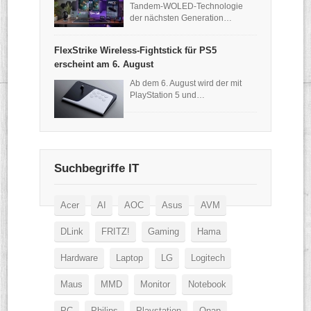
Tandem-WOLED-Technologie
der nächsten Generation…
FlexStrike Wireless-Fightstick für PS5
erscheint am 6. August
Ab dem 6. August wird der mit
PlayStation 5 und…
Suchbegriffe IT
Acer
AI
AOC
Asus
AVM
DLink
FRITZ!
Gaming
Hama
Hardware
Laptop
LG
Logitech
Maus
MMD
Monitor
Notebook
PC
Philips
Playstation
Qnap