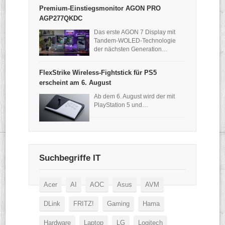
Premium-Einstiegsmonitor AGON PRO
AGP277QKDC
Das erste AGON 7 Display mit
Tandem-WOLED-Technologie
der nächsten Generation…
FlexStrike Wireless-Fightstick für PS5
erscheint am 6. August
Ab dem 6. August wird der mit
PlayStation 5 und…
Suchbegriffe IT
Acer
AI
AOC
Asus
AVM
DLink
FRITZ!
Gaming
Hama
Hardware
Laptop
LG
Logitech