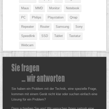
Maus
MMD
Monitor
Notebook
PC
Philips
Playstation
Qnap
Repeater
Router
Samsung
Sony
Speedlink
SSD
Tablet
Tastatur
Webcam
Sie haben ein Problem mit der Technik, eine spezielle Frage,
kommen mit einem Gerät nicht klar oder suchen einfach eine
Lösung für ein Problem?
Dann schreiben Sie uns! Wir versuchen Ihnen zeitnah eine