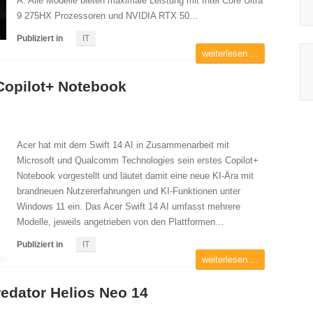
A. Alle Modelle bieten maximale Leistung mit Intel Core Ultra
9 275HX Prozessoren und NVIDIA RTX 50…
Publiziert in
IT
weiterlesen ...
s Copilot+ Notebook
Acer hat mit dem Swift 14 AI in Zusammenarbeit mit
Microsoft und Qualcomm Technologies sein erstes Copilot+
Notebook vorgestellt und läutet damit eine neue KI-Ära mit
brandneuen Nutzererfahrungen und KI-Funktionen unter
Windows 11 ein. Das Acer Swift 14 AI umfasst mehrere
Modelle, jeweils angetrieben von den Plattformen…
Publiziert in
IT
weiterlesen ...
edator Helios Neo 14