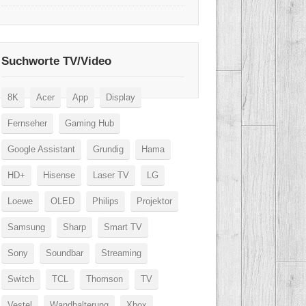
Suchworte TV/Video
8K
Acer
App
Display
Fernseher
Gaming Hub
Google Assistant
Grundig
Hama
HD+
Hisense
Laser TV
LG
Loewe
OLED
Philips
Projektor
Samsung
Sharp
Smart TV
Sony
Soundbar
Streaming
Switch
TCL
Thomson
TV
Vestel
Wandhalterung
Xbox