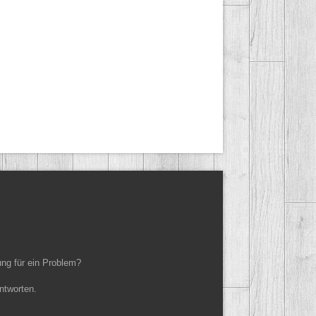
ung für ein Problem?
ntworten.