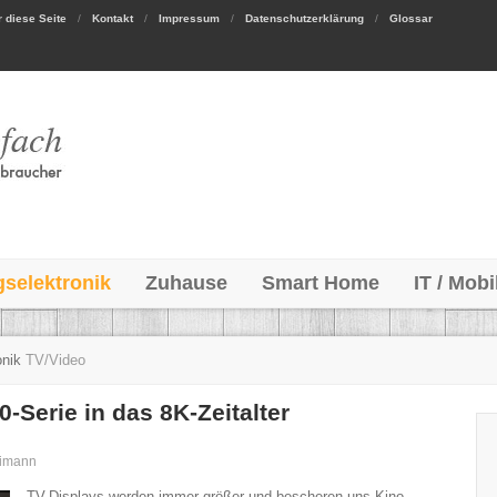
 diese Seite
Kontakt
Impressum
Datenschutzerklärung
Glossar
gselektronik
Zuhause
Smart Home
IT / Mobi
onik
TV/Video
-Serie in das 8K-Zeitalter
eimann
TV-Displays werden immer größer und bescheren uns Kino-