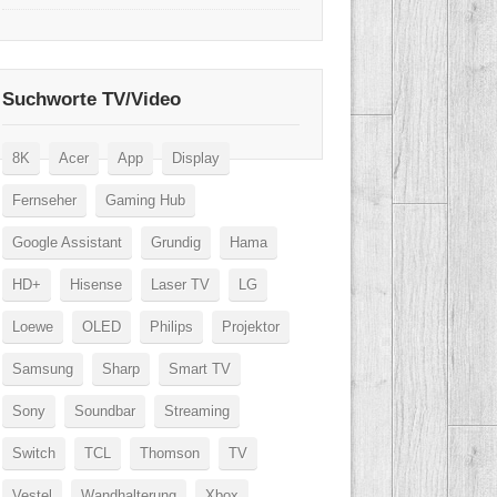
Suchworte TV/Video
8K
Acer
App
Display
Fernseher
Gaming Hub
Google Assistant
Grundig
Hama
HD+
Hisense
Laser TV
LG
Loewe
OLED
Philips
Projektor
Samsung
Sharp
Smart TV
Sony
Soundbar
Streaming
Switch
TCL
Thomson
TV
Vestel
Wandhalterung
Xbox