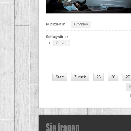
Publiziert in
TV/Video
Schlagwörter
Curved
Start
Zurück
25
26
27
W