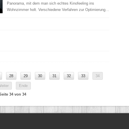
Panorama, mit dem man sich echtes Kinofeeling ins
Wohnzimmer holt. Verschiedene Verfahren zur Optimierung…
28
29
30
31
32
33
34
eiter
Ende
Seite 34 von 34