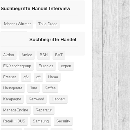
Suchbegriffe Handel Interview
Johann+Wittmer
Thilo Dröge
Wertgarantie
Suchbegriffe Handel
Aktion
Amica
BSH
BVT
EK/servicegroup
Euronics
expert
Freenet
gfk
gft
Hama
Hausgeräte
Jura
Kaffee
Kampagne
Kenwood
Liebherr
ManageEngine
Reparatur
Retail + DUS
Samsung
Security