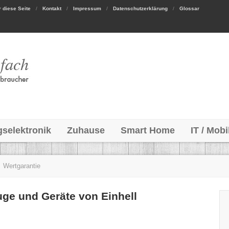
 diese Seite
Kontakt
Impressum
Datenschutzerklärung
Glossar
gselektronik
Zuhause
Smart Home
IT / Mobi
Wertgarantie
ge und Geräte von Einhell