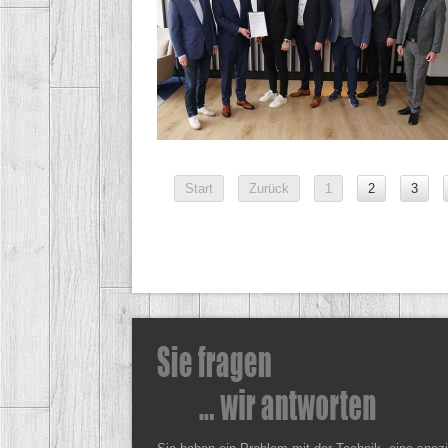
Start
Zurück
1
2
3