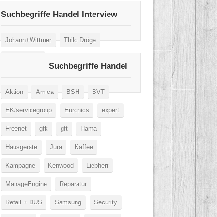
Suchbegriffe Handel Interview
Johann+Wittmer
Thilo Dröge
Wertgarantie
Suchbegriffe Handel
Aktion
Amica
BSH
BVT
EK/servicegroup
Euronics
expert
Freenet
gfk
gft
Hama
Hausgeräte
Jura
Kaffee
Kampagne
Kenwood
Liebherr
ManageEngine
Reparatur
Retail + DUS
Samsung
Security