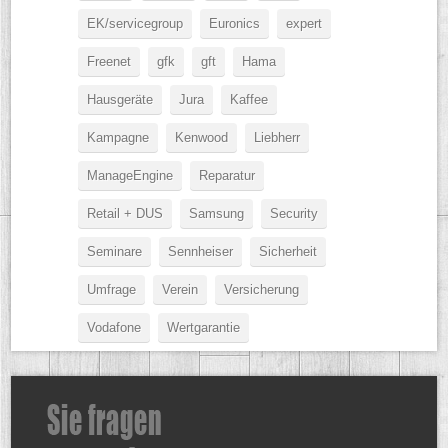
EK/servicegroup
Euronics
expert
Freenet
gfk
gft
Hama
Hausgeräte
Jura
Kaffee
Kampagne
Kenwood
Liebherr
ManageEngine
Reparatur
Retail + DUS
Samsung
Security
Seminare
Sennheiser
Sicherheit
Umfrage
Verein
Versicherung
Vodafone
Wertgarantie