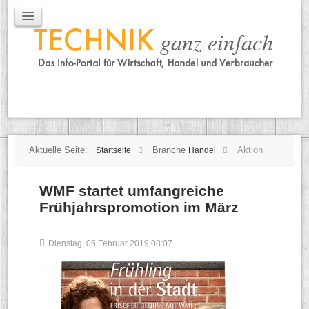
IT / Mobile
Mobile
IT
TK
Tipps
Praxischeck
Aktuelle Seite:
Branche
Aktion
Startseite
Handel
WMF startet umfangreiche
Frühjahrspromotion im März
Dienstag, 05 Februar 2019 08:07