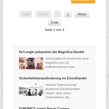
Start
Zurück
1
2
Weiter
Ende
Seite 1 von 2
De'Longhi präsentiert die Magnifica Duodel
Auf Knopfdruck bereitet die neue
Magnifica Duo 20
Kaffeekreationen vom…
Sicherheitsherausforderung im Einzelhandel
Aktuelle Datenlecks bei
deutschen Einzelhändlern
zeigen, dass selbst
Unternehmen, die…
EURONICS startet Repair Corners