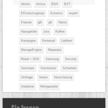
Aktion
Amica
BSH
BVT
EK/servicegroup
Euronics
expert
Freenet
gfk
gft
Hama
Hausgeräte
Jura
Kaffee
Kampagne
Kenwood
Liebherr
ManageEngine
Reparatur
Retail + DUS
Samsung
Security
Seminare
Sennheiser
Sicherheit
Umfrage
Verein
Versicherung
Vodafone
Wertgarantie