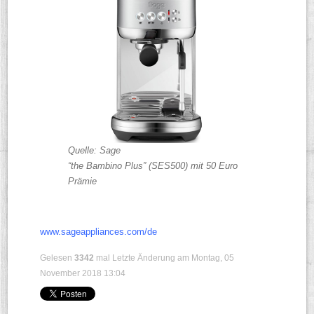
Quelle: Sage
“the Bambino Plus” (SES500) mit 50 Euro
Prämie
www.sageappliances.com/de
Gelesen
3342
mal
Letzte Änderung am Montag, 05
November 2018 13:04