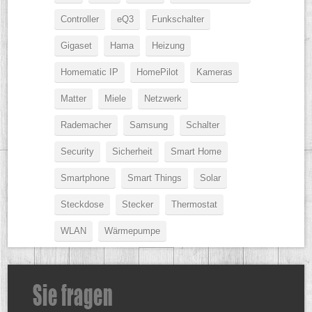
Controller
eQ3
Funkschalter
Gigaset
Hama
Heizung
Homematic IP
HomePilot
Kameras
Matter
Miele
Netzwerk
Rademacher
Samsung
Schalter
Security
Sicherheit
Smart Home
Smartphone
Smart Things
Solar
Steckdose
Stecker
Thermostat
WLAN
Wärmepumpe