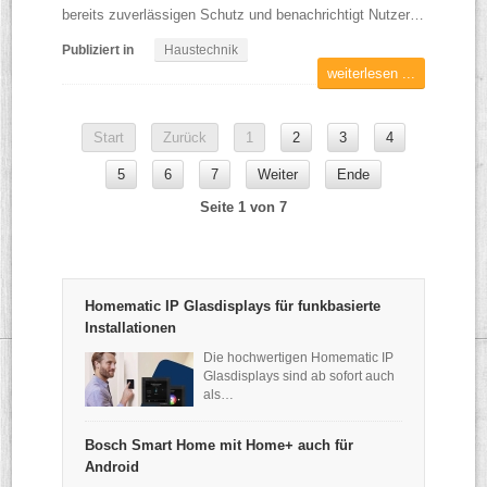
bereits zuverlässigen Schutz und benachrichtigt Nutzer…
Publiziert in
Haustechnik
weiterlesen ...
Start
Zurück
1
2
3
4
5
6
7
Weiter
Ende
Seite 1 von 7
Homematic IP Glasdisplays für funkbasierte
Installationen
Die hochwertigen Homematic IP
Glasdisplays sind ab sofort auch
als…
Bosch Smart Home mit Home+ auch für
Android