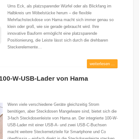
Ums Eck, als platzsparender Würfel oder als Blickfang im
Halbkreis um Möbelstücke herum – die flexible
Mehrfachsteckdose von Hama macht sich immer genau so
klein oder groß, wie sie gerade gebraucht wird. Ihre
innovative Bauform ermöglicht eine platzsparende
Positionierung, die Leiste lässt sich durch die drehbaren
Steckerelemente…
weiterlesen ...
t 100-W-USB-Lader von Hama
Wenn viele verschiedene Geräte gleichzeitig Strom
benötigen, aber Steckdosen Mangelware sind, bietet sich die
3-fach Steckdosenleiste von Hama an. Der integrierte 100-W-
USB-Lader mit einer USB-A- und zwei USB-C-Buchsen
macht weitere Steckernetzteile für Smartphone und Co
überflüssig – einfach direkt in die Steckdosenleiste stecken