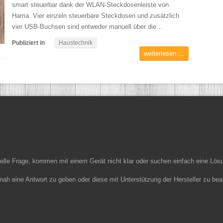
smart steuerbar dank der WLAN-Steckdosenleiste von
Hama. Vier einzeln steuerbare Steckdosen und zusätzlich
vier USB-Buchsen sind entweder manuell über die…
Publiziert in
Haustechnik
weiterlesen ...
ielle Frage, kommen mit einem Gerät nicht klar oder suchen einfach eine Lös
nah eine Antwort zu geben oder diese mit Unterstützung der Hersteller zu bea