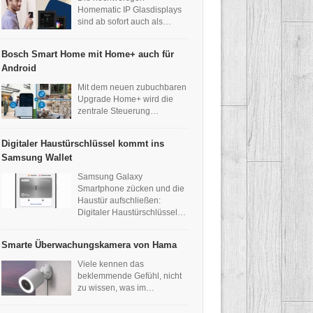
Homematic IP Glasdisplays
sind ab sofort auch als…
Bosch Smart Home mit Home+ auch für
Android
Mit dem neuen zubuchbaren
Upgrade Home+ wird die
zentrale Steuerung…
Digitaler Haustürschlüssel kommt ins
Samsung Wallet
Samsung Galaxy
Smartphone zücken und die
Haustür aufschließen:
Digitaler Haustürschlüssel…
Smarte Überwachungskamera von Hama
Viele kennen das
beklemmende Gefühl, nicht
zu wissen, was im…