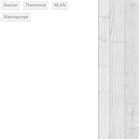
Stecker
Thermostat
WLAN
Wärmepumpe