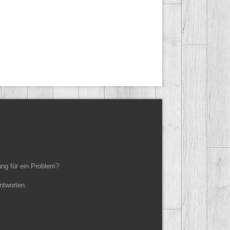
ung für ein Problem?
ntworten.