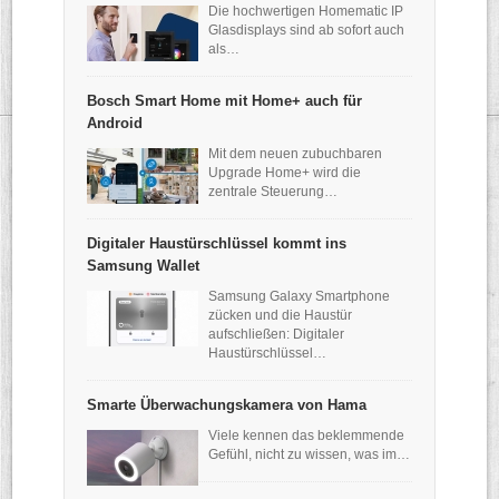
Die hochwertigen Homematic IP
Glasdisplays sind ab sofort auch
als…
Bosch Smart Home mit Home+ auch für
Android
Mit dem neuen zubuchbaren
Upgrade Home+ wird die
zentrale Steuerung…
Digitaler Haustürschlüssel kommt ins
Samsung Wallet
Samsung Galaxy Smartphone
zücken und die Haustür
aufschließen: Digitaler
Haustürschlüssel…
Smarte Überwachungskamera von Hama
Viele kennen das beklemmende
Gefühl, nicht zu wissen, was im…