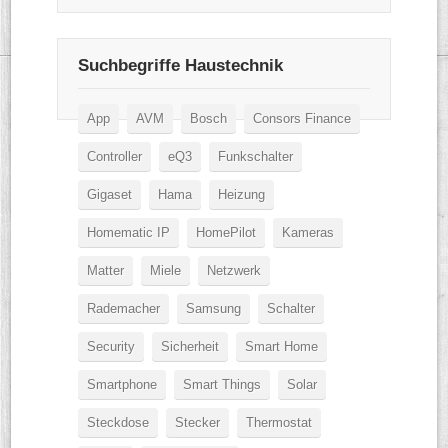
Suchbegriffe Haustechnik
App
AVM
Bosch
Consors Finance
Controller
eQ3
Funkschalter
Gigaset
Hama
Heizung
Homematic IP
HomePilot
Kameras
Matter
Miele
Netzwerk
Rademacher
Samsung
Schalter
Security
Sicherheit
Smart Home
Smartphone
Smart Things
Solar
Steckdose
Stecker
Thermostat